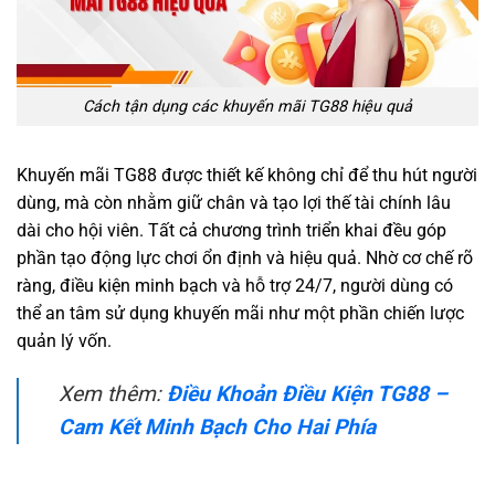
Cách tận dụng các khuyến mãi TG88 hiệu quả
Khuyến mãi TG88 được thiết kế không chỉ để thu hút người
dùng, mà còn nhằm giữ chân và tạo lợi thế tài chính lâu
dài cho hội viên. Tất cả chương trình triển khai đều góp
phần tạo động lực chơi ổn định và hiệu quả. Nhờ cơ chế rõ
ràng, điều kiện minh bạch và hỗ trợ 24/7, người dùng có
thể an tâm sử dụng khuyến mãi như một phần chiến lược
quản lý vốn.
Xem thêm:
Điều Khoản Điều Kiện TG88 –
Cam Kết Minh Bạch Cho Hai Phía