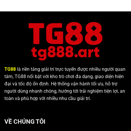
TG88
là nền tảng giải trí trực tuyến được nhiều người quan
tâm, TG88 nổi bật với kho trò chơi đa dạng, giao diện hiện
đại và tốc độ ổn định. Hệ thống vận hành tối ưu, hỗ trợ
người dùng nhanh chóng, hướng tới trải nghiệm tiện lợi, an
toàn và phù hợp với nhiều nhu cầu giải trí.
VỀ CHÚNG TÔI