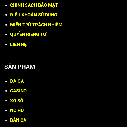
CHÍNH SÁCH BẢO MẬT
ĐIỀU KHOẢN SỬ DỤNG
MIỄN TRỪ TRÁCH NHIỆM
QUYỀN RIÊNG TƯ
LIÊN HỆ
SẢN PHẨM
ĐÁ GÀ
CASINO
XỔ SỐ
NỔ HŨ
BẮN CÁ