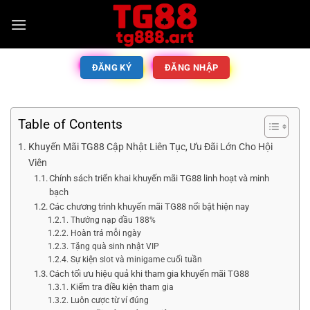
ĐĂNG KÝ
ĐĂNG NHẬP
Table of Contents
Khuyến Mãi TG88 Cập Nhật Liên Tục, Ưu Đãi Lớn Cho Hội
Viên
Chính sách triển khai khuyến mãi TG88 linh hoạt và minh
bạch
Các chương trình khuyến mãi TG88 nổi bật hiện nay
Thưởng nạp đầu 188%
Hoàn trả mỗi ngày
Tặng quà sinh nhật VIP
Sự kiện slot và minigame cuối tuần
Cách tối ưu hiệu quả khi tham gia khuyến mãi TG88
Kiểm tra điều kiện tham gia
Luôn cược từ ví đúng