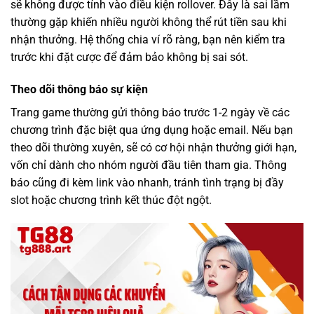
sẽ không được tính vào điều kiện rollover. Đây là sai lầm
thường gặp khiến nhiều người không thể rút tiền sau khi
nhận thưởng. Hệ thống chia ví rõ ràng, bạn nên kiểm tra
trước khi đặt cược để đảm bảo không bị sai sót.
Theo dõi thông báo sự kiện
Trang game thường gửi thông báo trước 1-2 ngày về các
chương trình đặc biệt qua ứng dụng hoặc email. Nếu bạn
theo dõi thường xuyên, sẽ có cơ hội nhận thưởng giới hạn,
vốn chỉ dành cho nhóm người đầu tiên tham gia. Thông
báo cũng đi kèm link vào nhanh, tránh tình trạng bị đầy
slot hoặc chương trình kết thúc đột ngột.