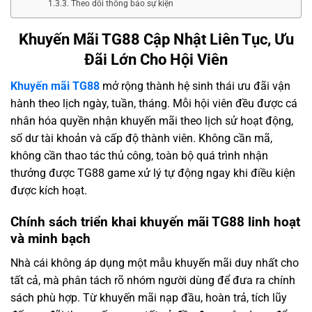
Theo dõi thông báo sự kiện
Khuyến Mãi TG88 Cập Nhật Liên Tục, Ưu
Đãi Lớn Cho Hội Viên
Khuyến mãi TG88
mở rộng thành hệ sinh thái ưu đãi vận
hành theo lịch ngày, tuần, tháng. Mỗi hội viên đều được cá
nhân hóa quyền nhận khuyến mãi theo lịch sử hoạt động,
số dư tài khoản và cấp độ thành viên. Không cần mã,
không cần thao tác thủ công, toàn bộ quá trình nhận
thưởng được TG88 game xử lý tự động ngay khi điều kiện
được kích hoạt.
Chính sách triển khai khuyến mãi TG88 linh hoạt
và minh bạch
Nhà cái không áp dụng một mẫu khuyến mãi duy nhất cho
tất cả, mà phân tách rõ nhóm người dùng để đưa ra chính
sách phù hợp. Từ khuyến mãi nạp đầu, hoàn trả, tích lũy