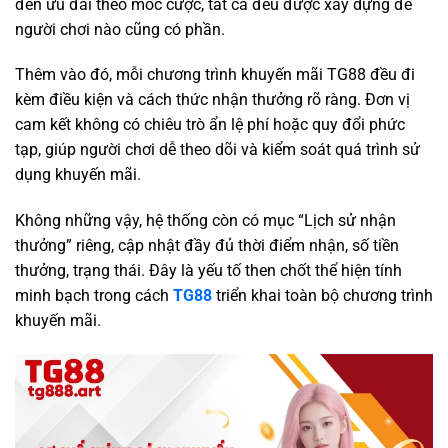
đến ưu đãi theo mốc cược, tất cả đều được xây dựng để
người chơi nào cũng có phần.
Thêm vào đó, mỗi chương trình khuyến mãi TG88 đều đi
kèm điều kiện và cách thức nhận thưởng rõ ràng. Đơn vị
cam kết không có chiêu trò ẩn lệ phí hoặc quy đổi phức
tạp, giúp người chơi dễ theo dõi và kiểm soát quá trình sử
dụng khuyến mãi.
Không những vậy, hệ thống còn có mục “Lịch sử nhận
thưởng” riêng, cập nhật đầy đủ thời điểm nhận, số tiền
thưởng, trạng thái. Đây là yếu tố then chốt thể hiện tính
minh bạch trong cách
TG88
triển khai toàn bộ chương trình
khuyến mãi.