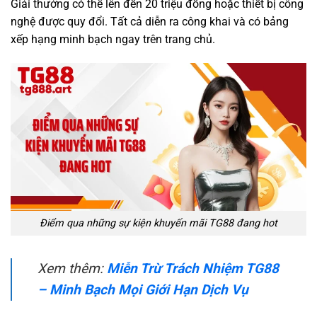
Giải thưởng có thể lên đến 20 triệu đồng hoặc thiết bị công
nghệ được quy đổi. Tất cả diễn ra công khai và có bảng
xếp hạng minh bạch ngay trên trang chủ.
Điểm qua những sự kiện khuyến mãi TG88 đang hot
Xem thêm:
Miễn Trừ Trách Nhiệm TG88
– Minh Bạch Mọi Giới Hạn Dịch Vụ