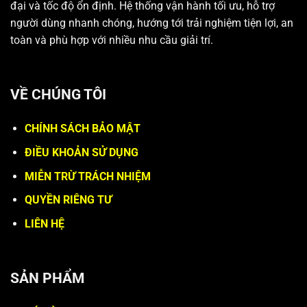
đại và tốc độ ổn định. Hệ thống vận hành tối ưu, hỗ trợ
người dùng nhanh chóng, hướng tới trải nghiệm tiện lợi, an
toàn và phù hợp với nhiều nhu cầu giải trí.
VỀ CHÚNG TÔI
CHÍNH SÁCH BẢO MẬT
ĐIỀU KHOẢN SỬ DỤNG
MIỄN TRỪ TRÁCH NHIỆM
QUYỀN RIÊNG TƯ
LIÊN HỆ
SẢN PHẨM