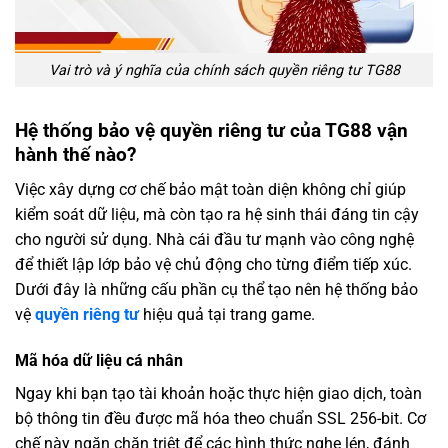
Vai trò và ý nghĩa của chính sách quyền riêng tư TG88
Hệ thống bảo vệ quyền riêng tư của TG88 vận
hành thế nào?
Việc xây dựng cơ chế bảo mật toàn diện không chỉ giúp
kiểm soát dữ liệu, mà còn tạo ra hệ sinh thái đáng tin cậy
cho người sử dụng. Nhà cái đầu tư mạnh vào công nghệ
để thiết lập lớp bảo vệ chủ động cho từng điểm tiếp xúc.
Dưới đây là những cấu phần cụ thể tạo nên hệ thống bảo
vệ
quyền riêng tư
hiệu quả tại trang game.
Mã hóa dữ liệu cá nhân
Ngay khi bạn tạo tài khoản hoặc thực hiện giao dịch, toàn
bộ thông tin đều được mã hóa theo chuẩn SSL 256-bit. Cơ
chế này ngăn chặn triệt để các hình thức nghe lén, đánh