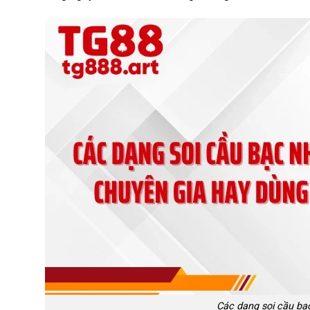
Các dạng soi cầu bạ