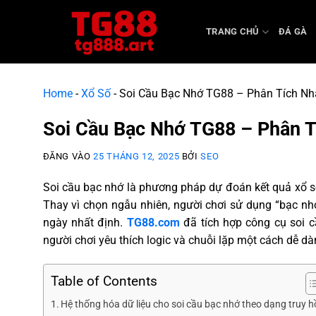
TRANG CHỦ
ĐÁ GÀ
Home
-
Xổ Số
-
Soi Cầu Bạc Nhớ TG88 – Phân Tích Nh
Soi Cầu Bạc Nhớ TG88 – Phân T
ĐĂNG VÀO
25 THÁNG 12, 2025
BỞI
SEO
Soi cầu bạc nhớ là phương pháp dự đoán kết quả xổ số
Thay vì chọn ngẫu nhiên, người chơi sử dụng “bạc nh
ngày nhất định.
TG88.com
đã tích hợp công cụ soi 
người chơi yêu thích logic và chuỗi lặp một cách dễ dà
Table of Contents
Hệ thống hóa dữ liệu cho soi cầu bạc nhớ theo dạng truy h