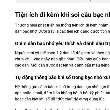
Tiện ích đi kèm khi soi cầu bạc 
Thương hiệu phát triển hệ thống tiện ích đi kèm nhằm 
dàn bạc nhớ. Dưới đây là các tiện ích đang được tích h
Ghim dàn bạc nhớ yêu thích và đánh dấu tr
Người chơi có thể chọn 1-2 dàn số để ghim và theo dõi l
chưa về – vào ngày nào gần nhất. Điều này giúp bạn 
các dàn. Mỗi dàn được đặt tên và đánh dấu màu riêng,
Tự động thông báo khi số trong bạc nhớ xuấ
Hệ thống gửi cảnh báo khi số trong dàn bạc nhớ bạn t
app hoặc email, đảm bảo không bỏ lỡ bất kỳ phiên nào
hoặc cần biết khi số đã “đứt cầu” để dừng đúng lúc.