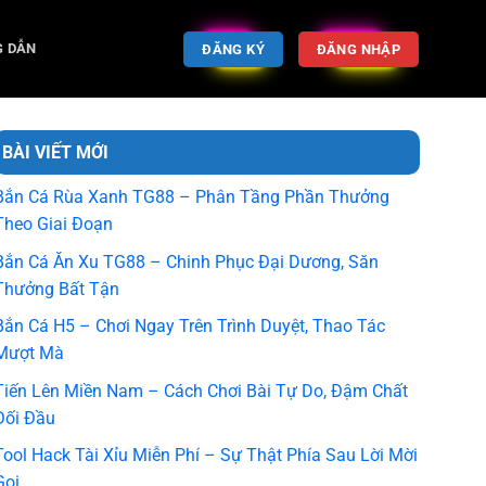
 DẪN
ĐĂNG KÝ
ĐĂNG NHẬP
BÀI VIẾT MỚI
Bắn Cá Rùa Xanh TG88 – Phân Tầng Phần Thưởng
Theo Giai Đoạn
Bắn Cá Ăn Xu TG88 – Chinh Phục Đại Dương, Săn
Thưởng Bất Tận
Bắn Cá H5 – Chơi Ngay Trên Trình Duyệt, Thao Tác
Mượt Mà
Tiến Lên Miền Nam – Cách Chơi Bài Tự Do, Đậm Chất
Đối Đầu
Tool Hack Tài Xỉu Miễn Phí – Sự Thật Phía Sau Lời Mời
Gọi