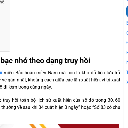
thể
 bạc nhớ theo dạng truy hồi
ố
miền Bắc hoặc miền Nam mà còn là kho dữ liệu lưu trữ
ề gần nhất, khoảng cách giữa các lần xuất hiện, vị trí xuất
số đi kèm trong cùng ngày.
truy hồi toàn bộ lịch sử xuất hiện của số đó trong 30, 60
 thường về sau khi 34 xuất hiện 3 ngày” hoặc “Số 83 có chu