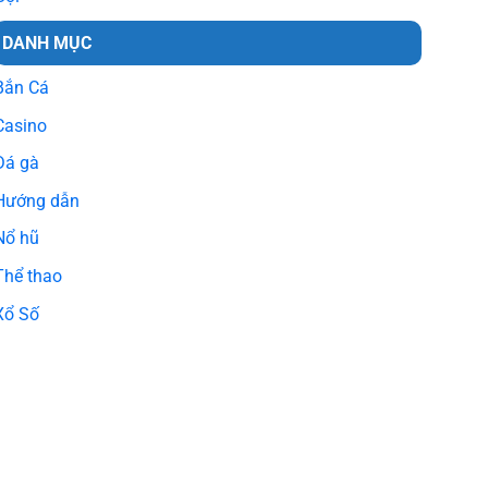
DANH MỤC
Bắn Cá
Casino
Đá gà
Hướng dẫn
Nổ hũ
Thể thao
Xổ Số