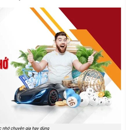
c nhớ chuyên gia hay dùng