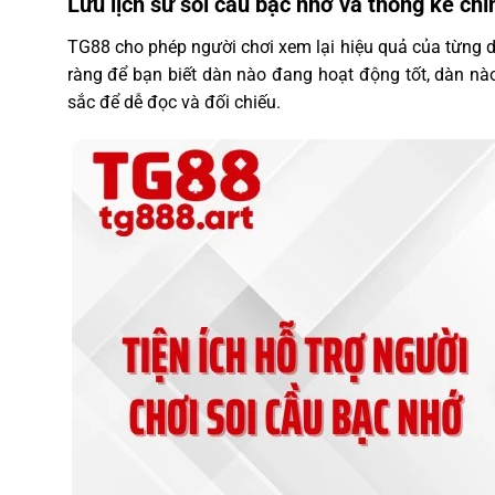
Lưu lịch sử soi cầu bạc nhớ và thống kê chí
TG88 cho phép người chơi xem lại hiệu quả của từng dà
ràng để bạn biết dàn nào đang hoạt động tốt, dàn nào
sắc để dễ đọc và đối chiếu.