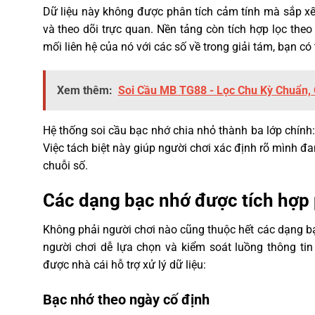
Dữ liệu này không được phân tích cảm tính mà sắp xếp
và theo dõi trực quan. Nền tảng còn tích hợp lọc theo
mối liên hệ của nó với các số về trong giải tám, bạn có 
Xem thêm:
Soi Cầu MB TG88 - Lọc Chu Kỳ Chuẩn,
Hệ thống soi cầu bạc nhớ chia nhỏ thành ba lớp chính: b
Việc tách biệt này giúp người chơi xác định rõ mình đ
chuỗi số.
Các dạng bạc nhớ được tích hợp 
Không phải người chơi nào cũng thuộc hết các dạng b
người chơi dễ lựa chọn và kiểm soát luồng thông tin
được nhà cái hỗ trợ xử lý dữ liệu:
Bạc nhớ theo ngày cố định